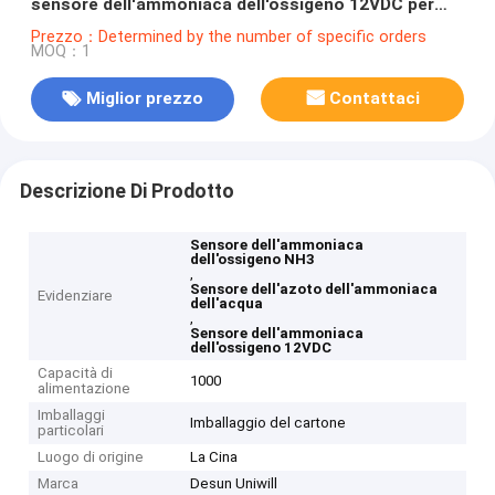
sensore dell'ammoniaca dell'ossigeno 12VDC per
acqua
Prezzo：Determined by the number of specific orders
MOQ：1
Miglior prezzo
Contattaci
Descrizione Di Prodotto
Sensore dell'ammoniaca
dell'ossigeno NH3
,
Sensore dell'azoto dell'ammoniaca
Evidenziare
dell'acqua
,
Sensore dell'ammoniaca
dell'ossigeno 12VDC
Capacità di
1000
alimentazione
Imballaggi
Imballaggio del cartone
particolari
Luogo di origine
La Cina
Marca
Desun Uniwill