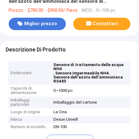
dell'azoto dell'ammoniaca del sensore di
trattamento delle acque NH4
Prezzo：$780.00 - $900.00/ Piece
MOQ：0~100 pc
Miglior prezzo
Contattaci
Descrizione Di Prodotto
Sensore di trattamento delle acque
NH4
Evidenziare
,
,
Sensore impermeabile NH4
Sensore dell'azoto dell'ammoniaca
RS485
Capacità di
0~1000 pc
alimentazione
Imballaggi
Imballaggio del cartone
particolari
Luogo di origine
La Cina
Marca
Desun Uniwill
Numero di modello
DN-100