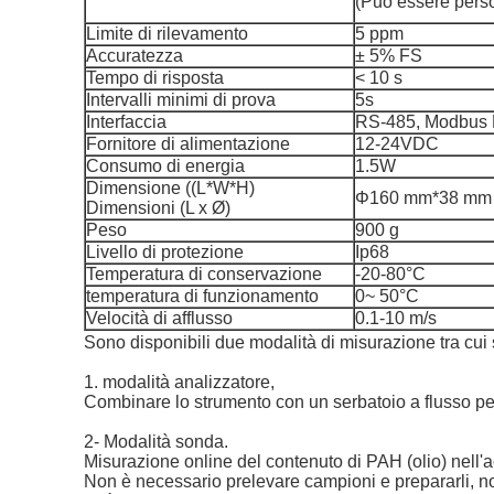
(Può essere perso
Limite di rilevamento
5 ppm
Accuratezza
± 5% FS
Tempo di risposta
< 10 s
Intervalli minimi di prova
5s
Interfaccia
RS-485, Modbus
Fornitore di alimentazione
12-24VDC
Consumo di energia
1.5W
Dimensione ((L*W*H)
Φ160 mm*38 mm
Dimensioni (L x Ø)
Peso
900 g
Livello di protezione
Ip68
Temperatura di conservazione
-20-80°C
temperatura di funzionamento
0~ 50°C
Velocità di afflusso
0.1-10 m/s
Sono disponibili due modalità di misurazione tra cui 
1. modalità analizzatore,
Combinare lo strumento con un serbatoio a flusso per 
2- Modalità sonda.
Misurazione online del contenuto di PAH (olio) nell'
Non è necessario prelevare campioni e prepararli, n