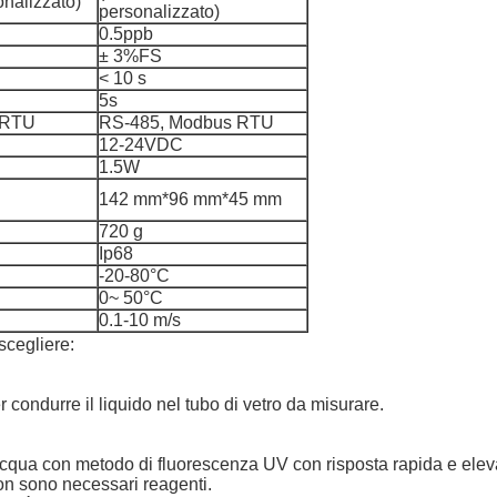
nalizzato)
personalizzato)
0.5ppb
± 3%FS
< 10 s
5s
 RTU
RS-485, Modbus RTU
12-24VDC
1.5W
142 mm*96 mm*45 mm
720 g
Ip68
-20-80°C
0~ 50°C
0.1-10 m/s
scegliere:
condurre il liquido nel tubo di vetro da misurare.
acqua con metodo di fluorescenza UV con risposta rapida e eleva
on sono necessari reagenti.