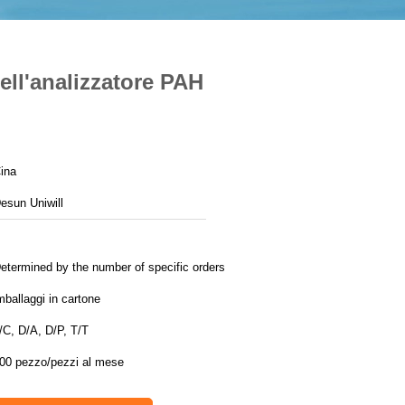
ell'analizzatore PAH
ina
esun Uniwill
etermined by the number of specific orders
mballaggi in cartone
/C, D/A, D/P, T/T
00 pezzo/pezzi al mese