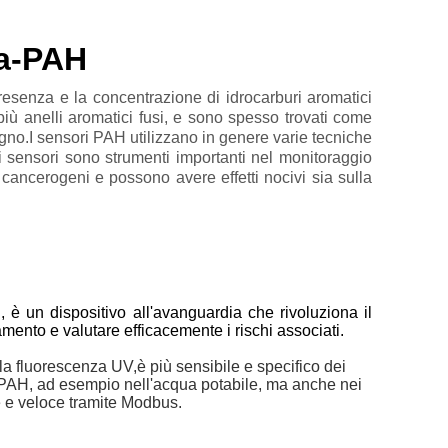
ua-PAH
presenza e la concentrazione di idrocarburi aromatici
più anelli aromatici fusi, e sono spesso trovati come
gno.I sensori PAH utilizzano in genere varie tecniche
ti sensori sono strumenti importanti nel monitoraggio
e cancerogeni e possono avere effetti nocivi sia sulla
ci, è un dispositivo all'avanguardia che rivoluziona il
mento e valutare efficacemente i rischi associati.
a fluorescenza UV,è più sensibile e specifico dei
i PAH, ad esempio nell'acqua potabile, ma anche nei
e e veloce tramite Modbus.