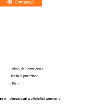
Contattaci
metodo di fluorescenza
Livello di protezione
<10s>
e di idrocarburi policiclici aromatici