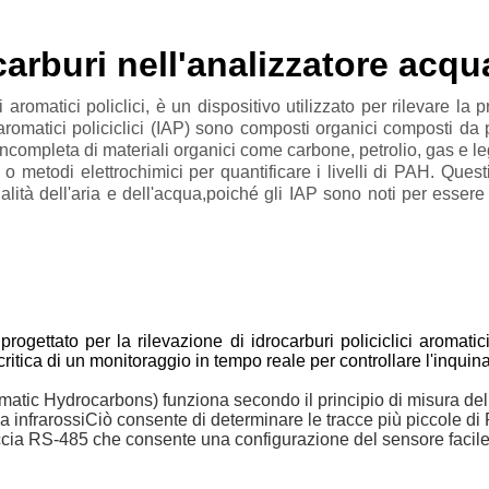
carburi nell'analizzatore acq
romatici policlici, è un dispositivo utilizzato per rilevare la 
 aromatici policiclici (IAP) sono composti organici composti da 
ncompleta di materiali organici come carbone, petrolio, gas e le
o metodi elettrochimici per quantificare i livelli di PAH. Ques
alità dell'aria e dell'acqua,poiché gli IAP sono noti per esser
 progettato per la rilevazione di idrocarburi policiclici aromati
itica di un monitoraggio in tempo reale per controllare l'inquina
atic Hydrocarbons) funziona secondo il principio di misura dell
a infrarossiCiò consente di determinare le tracce più piccole d
ccia RS-485 che consente una configurazione del sensore facil