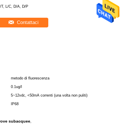
/T, L/C, D/A, D/P
Contattaci
metodo di fluorescenza
0.1ug/l
5~12vdc, <50mA correnti (una volta non puliti)
IP68
 prove subacquee
,