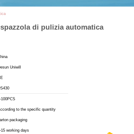
tica
 spazzola di pulizia automatica
hina
esun Uniwill
CE
S430
-100PCS
ccording to the specific quantity
arton packaging
-15 working days