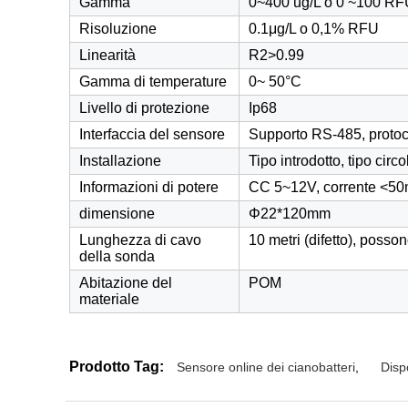
Gamma
0~400 ug/L o 0 ~100 R
Risoluzione
0.1μg/L o 0,1% RFU
Linearità
R2>0.99
Gamma di temperature
0~ 50°C
Livello di protezione
Ip68
Interfaccia del sensore
Supporto RS-485, proto
Installazione
Tipo introdotto, tipo circ
Informazioni di potere
CC 5~12V, corrente
<50
dimensione
Φ22*120mm
Lunghezza di cavo
10 metri (difetto), posso
della sonda
Abitazione del
POM
materiale
Prodotto Tag:
Sensore online dei cianobatteri
,
Dispo