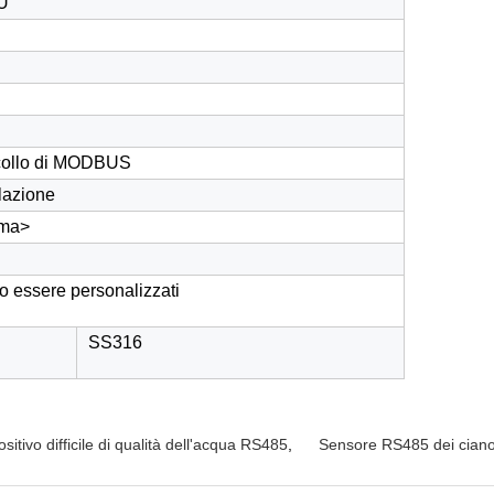
FU
collo di MODBUS
olazione
ma>
no essere personalizzati
SS316
sitivo difficile di qualità dell'acqua RS485
,
Sensore RS485 dei ciano