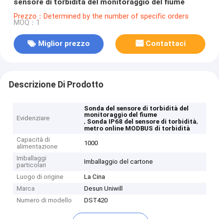
sensore di torbidità del monitoraggio del fiume
Prezzo：Determined by the number of specific orders
MOQ：1
Miglior prezzo
Contattaci
Descrizione Di Prodotto
Sonda del sensore di torbidità del
monitoraggio del fiume
Evidenziare
,
,
Sonda IP68 del sensore di torbidità
metro online MODBUS di torbidità
Capacità di
1000
alimentazione
Imballaggi
Imballaggio del cartone
particolari
Luogo di origine
La Cina
Marca
Desun Uniwill
Numero di modello
DST420