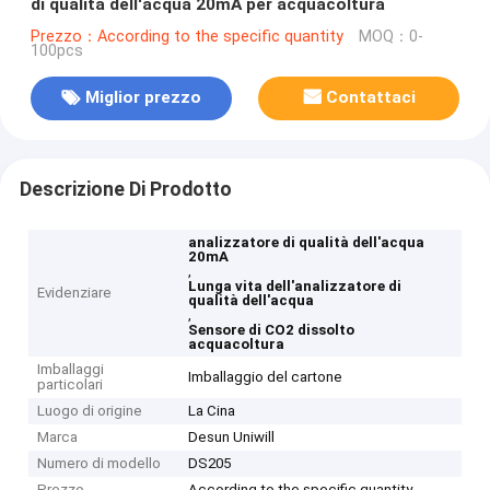
di qualità dell'acqua 20mA per acquacoltura
Prezzo：According to the specific quantity
MOQ：0-
100pcs
Miglior prezzo
Contattaci
Descrizione Di Prodotto
analizzatore di qualità dell'acqua
20mA
,
Lunga vita dell'analizzatore di
Evidenziare
qualità dell'acqua
,
Sensore di CO2 dissolto
acquacoltura
Imballaggi
Imballaggio del cartone
particolari
Luogo di origine
La Cina
Marca
Desun Uniwill
Numero di modello
DS205
Prezzo
According to the specific quantity